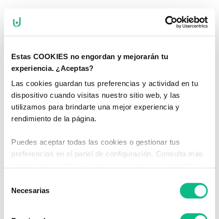
Sin acceso
[dlm_no_access]
Estas COOKIES no engordan y mejorarán tu
experiencia. ¿Aceptas?
Las cookies guardan tus preferencias y actividad en tu
dispositivo cuando visitas nuestro sitio web, y las
Aviso Legal
Política de Privacidad
Política de Cookies
utilizamos para brindarte una mejor experiencia y
© 2025 Oposiciones Magisterio. Todos los derechos reservados.
rendimiento de la página.
Puedes aceptar todas las cookies o gestionar tus
preferencias en el panel de configuración. Consulta más
información en https://academia.ucademy.com/politica-
cookies/
Selección
Necesarias
de
consentimiento